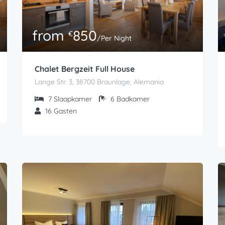
from
850
€
/Per Night
Chalet Bergzeit Full House
Lange Str. 3, 38700 Braunlage, Alemania
7
Slaapkamer
6
Badkamer
16
Gasten