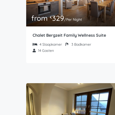
from
329
€
/Per Night
Chalet Bergzeit Family Wellness Suite
4
Slaapkamer
3
Badkamer
14
Gasten