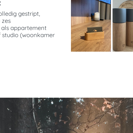
t
lledig gestript,
 zes
t als appartement
f studio (woonkamer