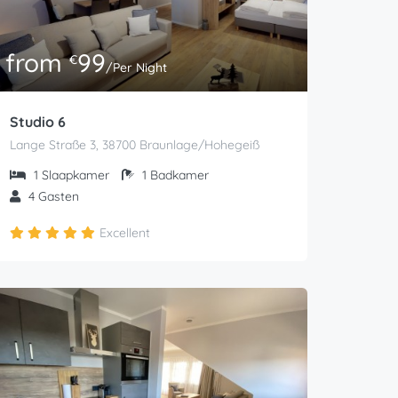
from
99
€
/Per Night
Studio 6
Lange Straße 3, 38700 Braunlage/Hohegeiß
1
Slaapkamer
1
Badkamer
4
Gasten
Excellent