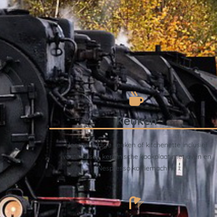
Keuken
Hoogwaardige keuken of kitchenette inclusief
vaatwasser, keramische kookplaat met oven en
Nespresso koffiemachine