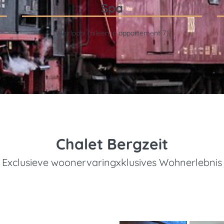
Spa
Whirlpool (alleen in appartement 7)
Chalet Bergzeit
Exclusieve woonervaringxklusives Wohnerlebnis