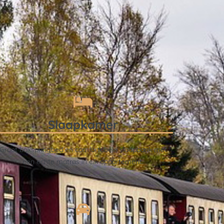
Slaapkamer
Groot boxspringbed en comfortabele slaapbank met
een echte matras in elk appartement.