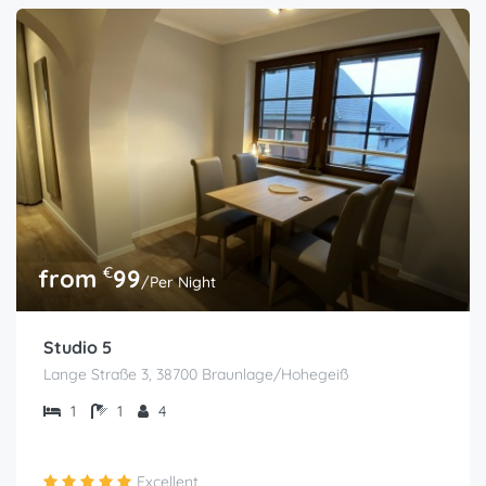
€
from
99
/Per Night
Studio 5
Lange Straße 3, 38700 Braunlage/Hohegeiß
1
1
4
Excellent