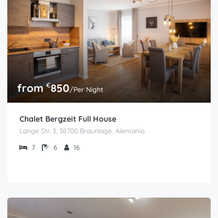
€
from
850
/Per Night
Chalet Bergzeit Full House
Lange Str. 3, 38700 Braunlage, Alemania
7
6
16