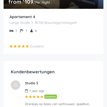
€
from
109
/Per Night
Apartement 4
Lange Straße 3, 38700 Braunlage/Hohegeiß
1
1
4
Excellent
Kundenbewertungen
Studio 5
7 jaar ago
Excellent
Drankjes op basis van vertrouwen, speeltuin,