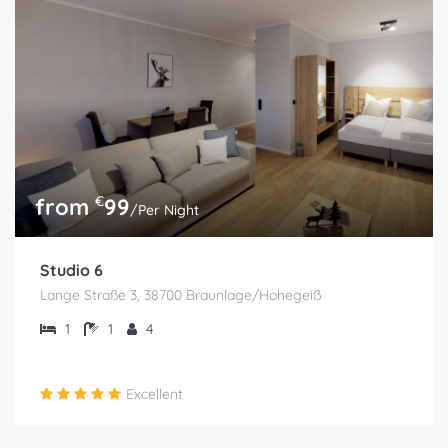
€
from
99
/Per Night
Studio 6
Lange Straße 3, 38700 Braunlage/Hohegeiß
1
1
4
Excellent