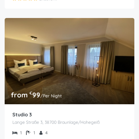
€
from
99
/Per Night
Studio 3
Lange Straße 3, 38700 Braunlage/Hohegeiß
1
1
4