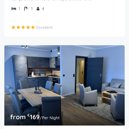
1
1
4
Excellent
€
from
169
/Per Night