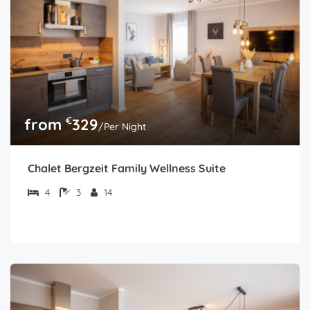
€
from
329
/Per Night
Chalet Bergzeit Family Wellness Suite
4
3
14